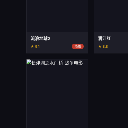
流浪地球2
满江红
★ 9.1
热播
★ 8.8