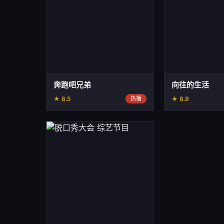
奔跑吧兄弟
向往的生活
★ 8.5
热播
★ 8.9