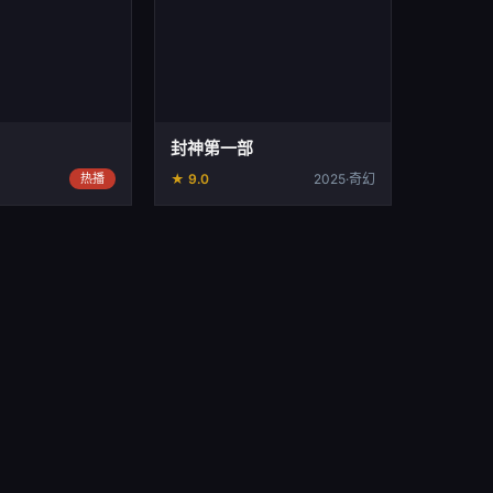
封神第一部
热播
★ 9.0
2025·奇幻