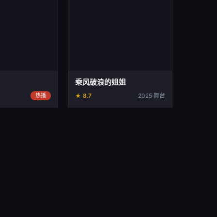
乘风破浪的姐姐
热播
★ 8.7
2025·舞台