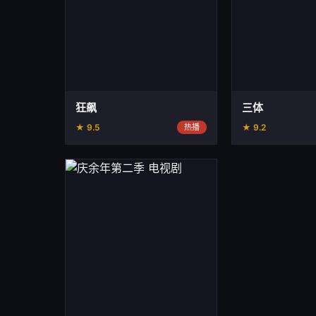
狂飙
三体
★ 9.5
热播
★ 9.2