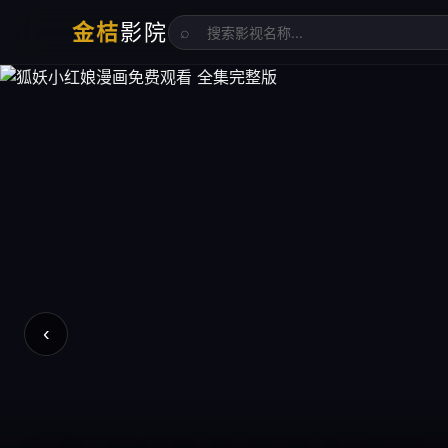
金桔
影院
⌕
‹