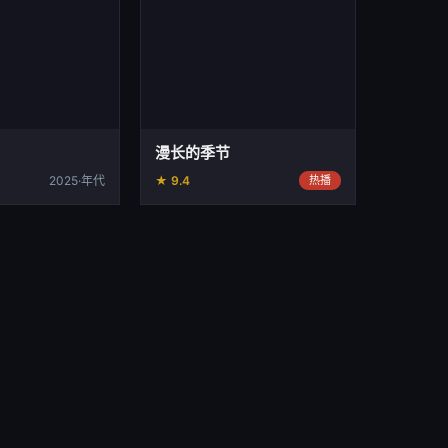
漫长的季节
2025·年代
★ 9.4
热播