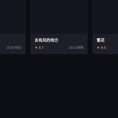
去有风的地方
繁花
2025·科幻
★ 8.7
2025·剧情
★ 9.0