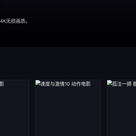
看
4K无损画质。
4K观影站。