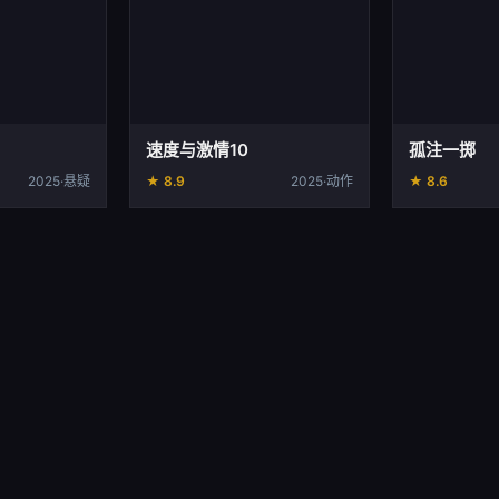
速度与激情10
孤注一掷
2025·悬疑
★ 8.9
2025·动作
★ 8.6